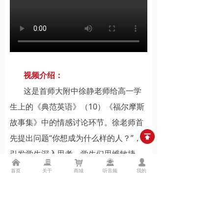
视频介绍：
这是首师大附中徐静老师给高一学
生上的《典范英语》（10）《福尔摩斯
故事集》中的情感讨论环节。徐老师首
先提出问题“你想成为什么样的人？”，
引发学生深入思考，学生们思维敏捷，
낀
끉
낙
끤
넙
各抒己见，体现了对学生个性发展的培
首页
关于
商城
听音频
我的
养。
前一个：
无
ꄴ