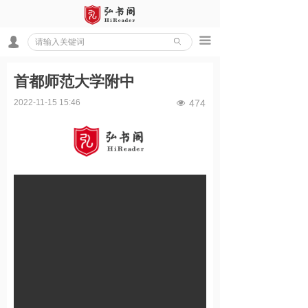
끀
넙
ꄙ
首都师范大学附中
2022-11-15
15:46
474
넶