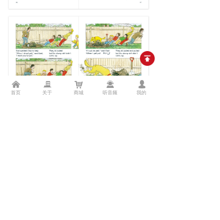
낀
끉
낙
끤
넙
首页
关于
商城
听音频
我的