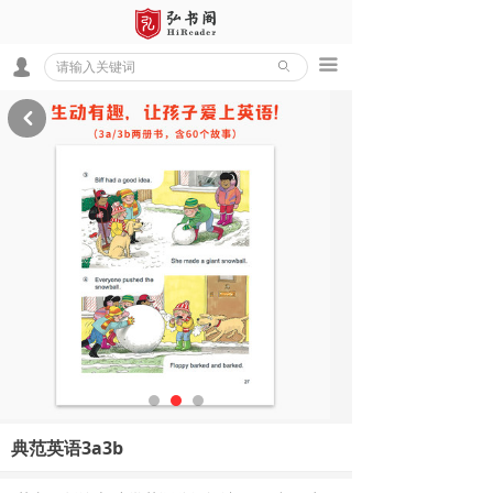
끀
넙
ꄙ
낒
典范英语3a3b