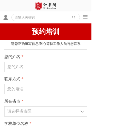
끀
넙
ꄙ
预约培训
请您正确填写信息/耐心等待工作人员与您联系
您的姓名
*
联系方式
*
所在省市
*
ꄳ
学校单位名称
*