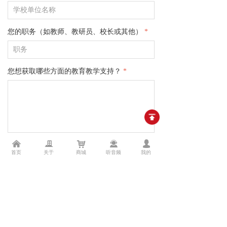
您的职务（如教师、教研员、校长或其他）
*
您想获取哪些方面的教育教学支持？
*
낀
끉
낙
끤
넙
您的培训需求有哪些？
*
首页
关于
商城
听音频
我的
提交