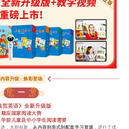
内容升级 · 焕彩登场
一
典范英语》全新升级版
顺应国家阅读大势
足学前儿童及中小学生阅读需要
俱进，
大胆创新
，
从内容到形式
到配套
学习
资源
，
进行了
优