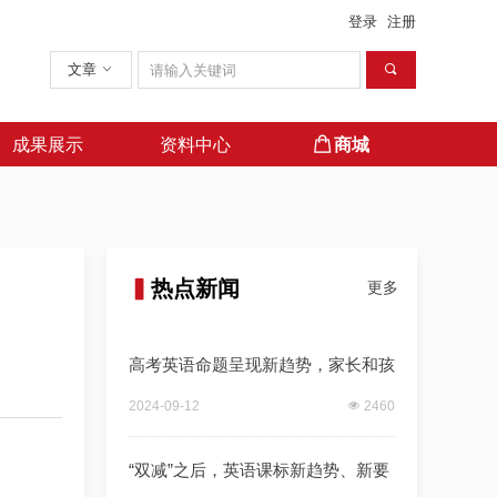
登录
注册
文章
ꀁ
끠
成果展示
资料中心
ꂆ
商城
商城
成果展示
资料中心
ꂆ
商城
商城
▍
热点新闻
更多
高考英语命题呈现新趋势，家长和孩
子该如何应对？
2024-09-12
넶
2460
“双减”之后，英语课标新趋势、新要