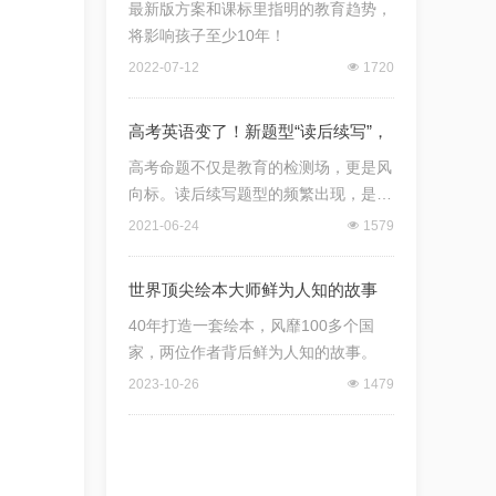
求！（深度解读）
最新版方案和课标里指明的教育趋势，
将影响孩子至少10年！
2022-07-12
넶
1720
高考英语变了！新题型“读后续写”，
我们该如何应对？
高考命题不仅是教育的检测场，更是风
向标。读后续写题型的频繁出现，是全
国新高考改革的一个重要表现，为我们
2021-06-24
넶
1579
指明了英语学科教学和学习的方向。
世界顶尖绘本大师鲜为人知的故事
40年打造一套绘本，风靡100多个国
家，两位作者背后鲜为人知的故事。
2023-10-26
넶
1479