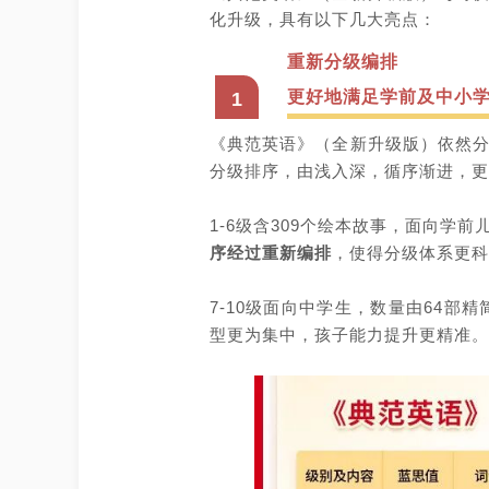
化
升级，
具有
以下
几大
亮点：
重新分级编排
更好地满足学前及中小
1
《典范英语》（全新升级版）依然
分级排序，由浅入深，循序渐进，
更
1-6
级含
309
个绘本故事，面向学前
序经过重新编排
，使得分级体系更科
7-10
级面向中学生，
数量由
64
部精
型更为集中，孩子能力提升更精准。