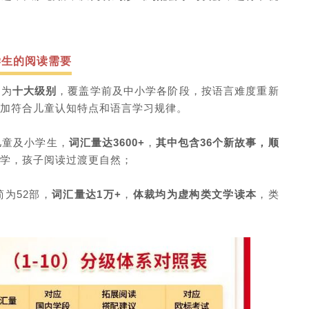
学生的阅读需要
分为
十大级别
，覆盖学前及中小学各阶段，按语言难度重新
加符合儿童认知特点和语言学习规律
。
儿童及小学生，
词汇量达
3600+
，
其中
包含
36
个新故事
，
顺
学，孩子阅读过渡更自然；
简为
52
部
，
词汇量达
1
万
+
，
体裁均为虚构类文学读本
，类