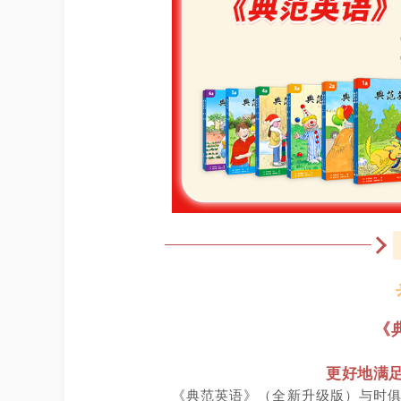
《
更好地满
《典范英语》（全新升级版）
与时