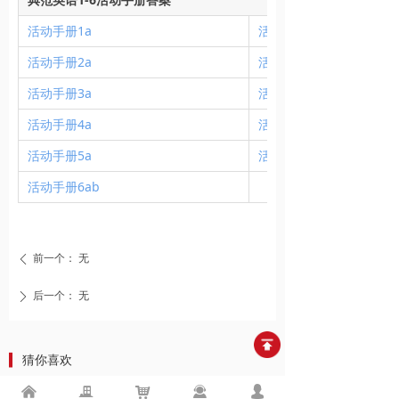
活动手册1a
活动手册1b
活动手册2a
活动手册2b
活动手册3a
活动手册3b
活动手册4a
活动手册4b
活动手册5a
活动手册5b
活动手册6ab
前一个：
无
ꄴ
后一个：
无
ꄲ
▍
猜你喜欢
낀
끉
낙
끤
넙
好书推荐1 | 大开本《典范英语》（1-6）惊喜上市！